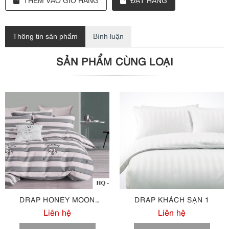
THÊM VÀO GIỎ HÀNG
ĐẶT HÀNG
Thông tin sản phẩm
Bình luận
SẢN PHẨM CÙNG LOẠI
DRAP HONEY MOON
DRAP KHÁCH SẠN 1
COTTON M104
Liên hệ
Liên hệ