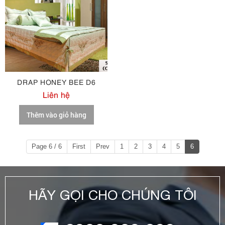
DRAP HONEY BEE D6
Liên hệ
Thêm vào giỏ hàng
Page 6 / 6
First
Prev
1
2
3
4
5
6
HÃY GỌI CHO CHÚNG TÔI