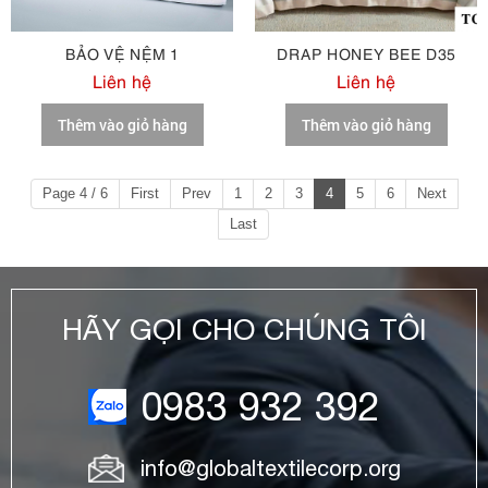
BẢO VỆ NỆM 1
DRAP HONEY BEE D35
Liên hệ
Liên hệ
Thêm vào giỏ hàng
Thêm vào giỏ hàng
Page 4 / 6
First
Prev
1
2
3
4
5
6
Next
Last
HÃY GỌI CHO CHÚNG TÔI
0983 932 392
info@globaltextilecorp.org