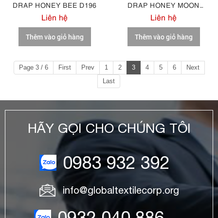
DRAP HONEY BEE D196
DRAP HONEY MOON
COTTON M92
Liên hệ
Liên hệ
Thêm vào giỏ hàng
Thêm vào giỏ hàng
Page 3 / 6
First
Prev
1
2
3
4
5
6
Next
Last
HÃY GỌI CHO CHÚNG TÔI
0983 932 392
info@globaltextilecorp.org
0932 040 886