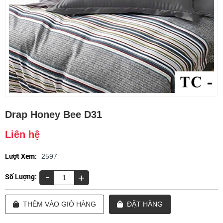
Drap Honey Bee D31
Liên hệ
Lượt Xem:
2597
-
Số Lượng:
+
THÊM VÀO GIỎ HÀNG
ĐẶT HÀNG